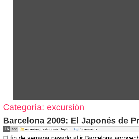
Categoría: excursión
Barcelona 2009: El Japonés de P
16
abr
excursión
,
gastronomía
,
Japón
5 comments
El fin de semana pasado al ir Barcelona aprovec