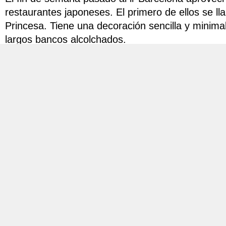
restaurantes japoneses. El primero de ellos se l
Princesa
. Tiene una decoración sencilla y minim
largos bancos alcolchados.
Imagen extraída de la web del r
Era la primera vez que iba a un japonés de verd
que no tenía a nadie que me chivara como “habí
camarero muy simpático me trajo la carta, un form
entonces me preguntó:
C: ¿Sabes como va?
E: Más o menos… (es decir, no tengo ni **** 
hablando).
C: Vale, solo tienes que mirar en la carta lo 
unidades de cada quieres en el formulario.
Cometí el gran fallo de no sacar una foto al for