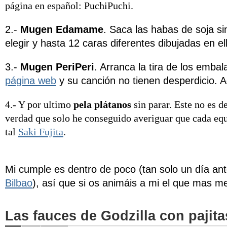
página en español:
PuchiPuchi
.
2.-
Mugen Edamame
. Saca las habas de soja si
elegir y hasta 12 caras diferentes dibujadas en el
3.-
Mugen PeriPeri
. Arranca la tira de los embal
página web
y su canción no tienen desperdicio.
4.- Y por ultimo
pela plátanos
sin parar. Este no es d
verdad que solo he conseguido averiguar que cada equ
tal
Saki Fujita
.
Mi cumple es dentro de poco (tan solo un día an
Bilbao
), así que si os animáis a mi el que mas m
Las fauces de Godzilla con pajita