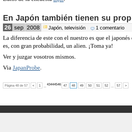
En Japón también tienen su prop
26
sep
2008
Japón
,
televisión
1 comentario
La diferencia de este con el nuestro es que el japonés 
es, con gran probabilidad, un alien. ¡Toma ya!
Ver y juzgar vosotros mismos.
Via
JapanProbe
.
43
44
45
46
Página 48 de 57
<
1
47
48
49
50
51
52
57
>
...
...