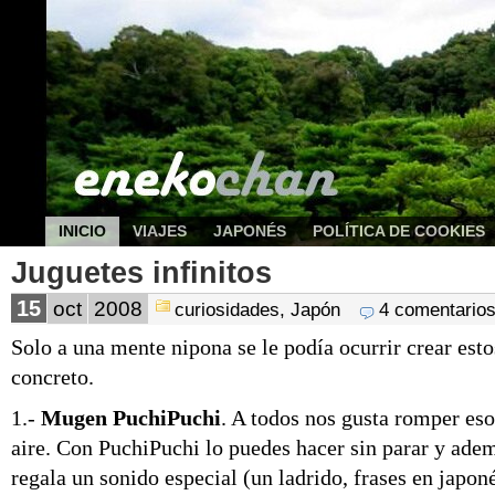
INICIO
VIAJES
JAPONÉS
POLÍTICA DE COOKIES
Juguetes infinitos
15
oct
2008
curiosidades
,
Japón
4 comentario
Solo a una mente nipona se le podía ocurrir crear est
concreto.
1.-
Mugen PuchiPuchi
. A todos nos gusta romper eso
aire. Con PuchiPuchi lo puedes hacer sin parar y ade
regala un sonido especial (un ladrido, frases en japoné