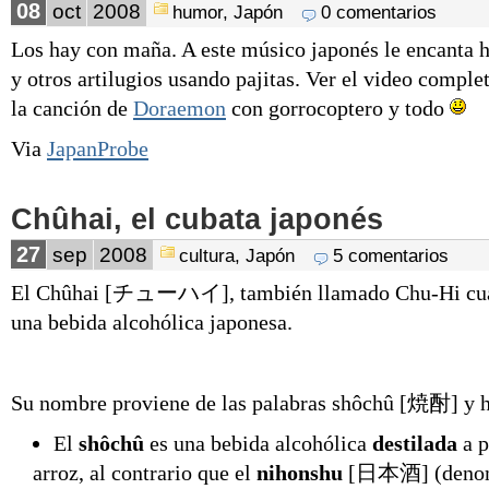
08
oct
2008
humor
,
Japón
0 comentarios
Los hay con maña. A este músico japonés le encanta 
y otros artilugios usando pajitas. Ver el video comple
la canción de
Doraemon
con gorrocoptero y todo
Via
JapanProbe
Chûhai, el cubata japonés
27
sep
2008
cultura
,
Japón
5 comentarios
El Chûhai [チューハイ], también llamado Chu-Hi cuand
una bebida alcohólica japonesa.
Su nombre proviene de las palabras shôchû [焼酎] y h
El
shôchû
es una bebida alcohólica
destilada
a p
arroz, al contrario que el
nihonshu
[
日本酒
] (den