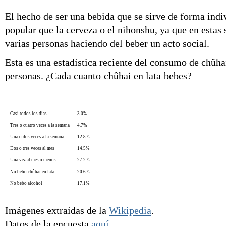
El hecho de ser una bebida que se sirve de forma indi
popular que la cerveza o el nihonshu, ya que en estas 
varias personas haciendo del beber un acto social.
Esta es una estadística reciente del consumo de chûha
personas. ¿Cada cuanto
chûhai en lata
bebes?
Casi todos los días
3.0%
Tres o cuatro veces a la semana
4.7%
Una o dos veces a la semana
12.8%
Dos o tres veces al mes
14.5%
Una vez al mes o menos
27.2%
No bebo chûhai en lata
20.6%
No bebo alcohol
17.1%
Imágenes extraídas de la
Wikipedia
.
Datos de la encuesta
aquí
.