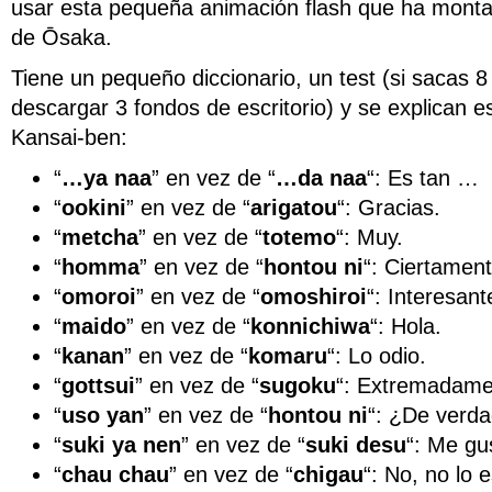
usar esta pequeña animación flash que ha montad
de Ōsaka.
Tiene un pequeño diccionario, un test (si sacas 
descargar 3 fondos de escritorio) y se explican e
Kansai-ben:
“
…ya naa
” en vez de “
…da naa
“: Es tan …
“
ookini
” en vez de “
arigatou
“: Gracias.
“
metcha
” en vez de “
totemo
“: Muy.
“
homma
” en vez de “
hontou ni
“: Ciertament
“
omoroi
” en vez de “
omoshiroi
“: Interesant
“
maido
” en vez de “
konnichiwa
“: Hola.
“
kanan
” en vez de “
komaru
“: Lo odio.
“
gottsui
” en vez de “
sugoku
“: Extremadame
“
uso yan
” en vez de “
hontou ni
“: ¿De verda
“
suki ya nen
” en vez de “
suki desu
“: Me gu
“
chau chau
” en vez de “
chigau
“: No, no lo e