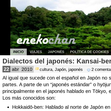
INICIO
VIAJES
JAPONÉS
POLÍTICA DE COOKIES
Dialectos del japonés: Kansai-be
22
abr
2010
cultura
,
Japón
,
japonés
2 comenta
Al igual que sucede con el español en Japón no s
partes. A parte de un “japonés estándar” o hy
principalmente en el japonés hablado en Tōkyo, 
Los más conocidos son:
Hokkaidō-ben: Hablado al norte de Japón en 