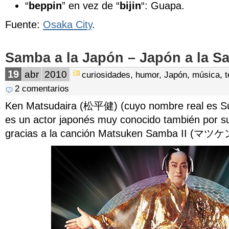
“
beppin
” en vez de “
bijin
“: Guapa.
Fuente:
Osaka City
.
Samba a la Japón – Japón a la 
19
abr
2010
curiosidades
,
humor
,
Japón
,
música
,
t
2 comentarios
Ken Matsudaira (松平健) (cuyo nombre real es 
es un actor japonés muy conocido también por s
gracias a la canción Matsuken Samba II (マツ