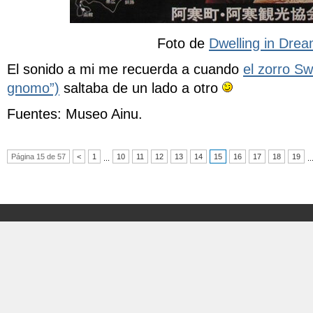
Foto de
Dwelling in Dre
El sonido a mi me recuerda a cuando
el zorro Swi
gnomo”)
saltaba de un lado a otro
Fuentes:
Museo Ainu
.
Página 15 de 57
<
1
10
11
12
13
14
15
16
17
18
19
...
..