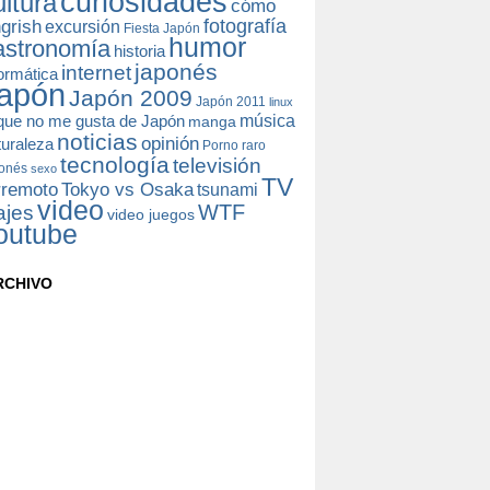
curiosidades
ultura
cómo
fotografía
grish
excursión
Fiesta Japón
humor
astronomía
historia
japonés
internet
formática
apón
Japón 2009
Japón 2011
linux
música
 que no me gusta de Japón
manga
noticias
opinión
turaleza
Porno raro
tecnología
televisión
onés
sexo
TV
rremoto
Tokyo vs Osaka
tsunami
video
WTF
ajes
video juegos
outube
RCHIVO