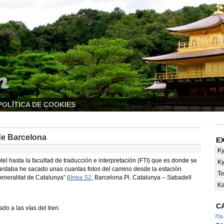
POLÍTICA DE COOKIES
de Barcelona
E
Ky
tel hasta la
facultad de traducción e interpretación
(FTI) que es donde se
Ky
estaba he sacado unas cuantas fotos del camino desde la estación
T
eneralitat de Catalunya” (
línea S2
, Barcelona Pl. Catalunya – Sabadell
K
C
do a las vías del tren.
70s