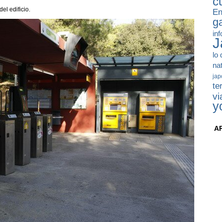
c
el edificio.
En
g
in
J
lo
na
jap
te
vi
y
A