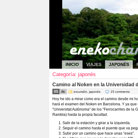
INICIO
VIAJES
JAPONÉS
Categoría: japonés
Camino al Noken en la Universidad 
05
dic
excursión
,
japonés
15 comments
Hoy he ido a mirar como era el camino desde mi ho
hará el examen del Noken en Barcelona. Y ya que 
“Universitat Autònoma” de los “Ferrocarriles de la G
Rambla) hasta la propia facultad.
Salir de la estación y girar a la izquierda.
Seguir el camino hasta el puente que va pega
Subir por un camino que hace unas “eses”.