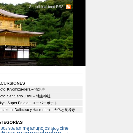
Suscribir al feed RSS
XCURSIONES
oto: Kiyomizu-dera – 清水寺
oto: Santuario Jishu – 地主神社
okyo: Super Potato – スーパーポテト
amakura: Daibutsu y Hase-dera – 大仏と長谷寺
ATEGORÍAS
anuncios
anime
cine
80s
90s
blog