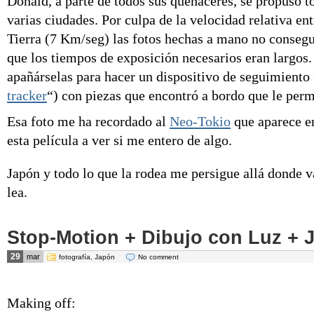
Donald, a parte de todos sus quehaceres, se propuso t
varias ciudades. Por culpa de la
velocidad relativa
ent
Tierra (7 Km/seg) las fotos hechas a mano no conseguí
que los tiempos de exposición necesarios eran largos.
apañárselas para hacer un dispositivo de seguimiento 
tracker
“) con piezas que encontró a bordo que le permi
Esa foto me ha recordado al
Neo-Tokio
que aparece 
esta película a ver si me entero de algo.
Japón y todo lo que la rodea me persigue allá donde 
lea.
Stop-Motion + Dibujo con Luz + 
29
mar
fotografía
,
Japón
No comment
Making off: