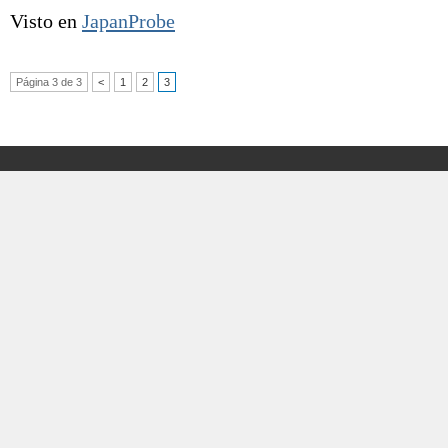
Visto en
JapanProbe
Página 3 de 3
<
1
2
3