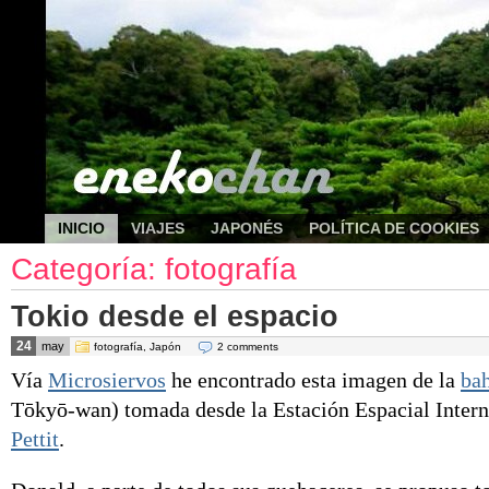
INICIO
VIAJES
JAPONÉS
POLÍTICA DE COOKIES
Categoría: fotografía
Tokio desde el espacio
24
may
fotografía
,
Japón
2 comments
Vía
Microsiervos
he encontrado esta imagen de la
bah
Tōkyō-wan
) tomada desde la Estación Espacial Intern
Pettit
.