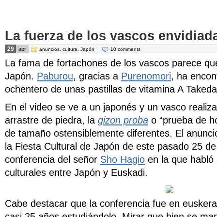
La fuerza de los vascos envidiad
29
abr
anuncios
,
cultura
,
Japón
10 comments
La fama de fortachones de los vascos parece qu
Japón.
Paburou
, gracias a
Purenomori
, ha encon
ochentero de unas pastillas de vitamina A
En el video se ve a un japonés y un vasco realiz
arrastre de piedra, la
gizon proba
o “prueba de h
de tamaño ostensiblemente diferentes. El anunci
la
Fiesta Cultural de Japón
de este pasado 25 de a
conferencia del señor
Sho Hagio
en la que habló 
culturales entre Japón y Euskadi.
Cabe destacar que la conferencia fue en euskera
casi 25 años estudiándolo. Mirar que bien se man