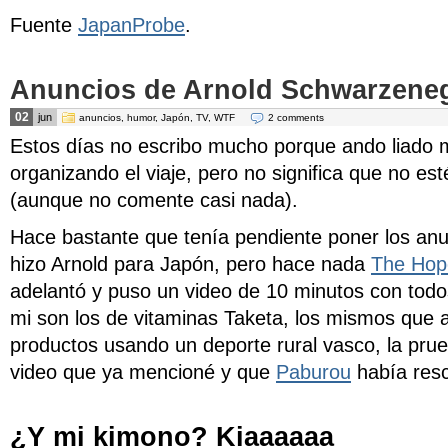
Fuente
JapanProbe
.
Anuncios de Arnold Schwarzene
02
jun
anuncios
,
humor
,
Japón
,
TV
,
WTF
2 comments
Estos días no escribo mucho porque ando liado m
organizando el viaje, pero no significa que no est
(aunque no comente casi nada).
Hace bastante que tenía pendiente poner los an
hizo Arnold para Japón, pero hace nada
The Hop
adelantó y puso un video de 10 minutos con todo
mi son los de vitaminas Taketa, los mismos que 
productos usando un deporte rural vasco, la pr
video que ya mencioné
y que
Paburou
había resc
¿Y mi kimono? Kiaaaaaa