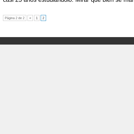
Página 2 de 2
<
1
2