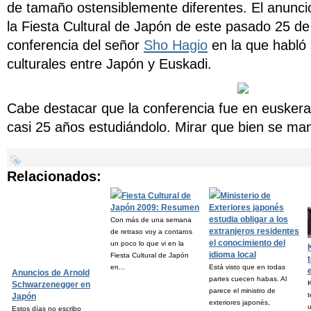
de tamaño ostensiblemente diferentes. El anunci
la
Fiesta Cultural de Japón
de este pasado 25 de a
conferencia del señor
Sho Hagio
en la que habló 
culturales entre Japón y Euskadi.
Cabe destacar que la conferencia fue en euskera
casi 25 años estudiándolo. Mirar que bien se man
Relacionados:
Fiesta Cultural de
Ministerio de
Japón 2009: Resumen
Exteriores japonés
estudia obligar a los
Con más de una semana
extranjeros residentes
de retraso voy a contaros
el conocimiento del
un poco lo que vi en la
idioma local
Fiesta Cultural de Japón
en...
Está visto que en todas
Anuncios de Arnold
partes cuecen habas. Al
Schwarzenegger en
parece el ministro de
t
Japón
exteriores japonés,
u
Estos días no escribo