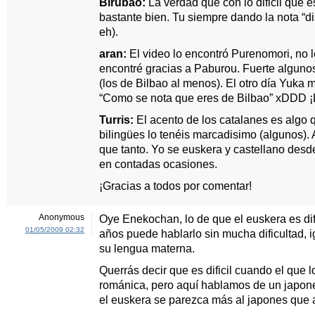
Birubao:
La verdad que con lo dificil que e
bastante bien. Tu siempre dando la nota “d
eh).
aran:
El video lo encontró Purenomori, no l
encontré gracias a Paburou. Fuerte algunos
(los de Bilbao al menos). El otro día Yuka 
“Como se nota que eres de Bilbao” xDDD
Turris:
El acento de los catalanes es algo
bilingües lo tenéis marcadisimo (algunos).
que tanto. Yo se euskera y castellano desd
en contadas ocasiones.
¡Gracias a todos por comentar!
Anonymous
Oye Enekochan, lo de que el euskera es di
01/05/2009 02:32
años puede hablarlo sin mucha dificultad, 
su lengua materna.
Querrás decir que es dificil cuando el que 
románica, pero aquí hablamos de un japon
el euskera se parezca más al japones que a