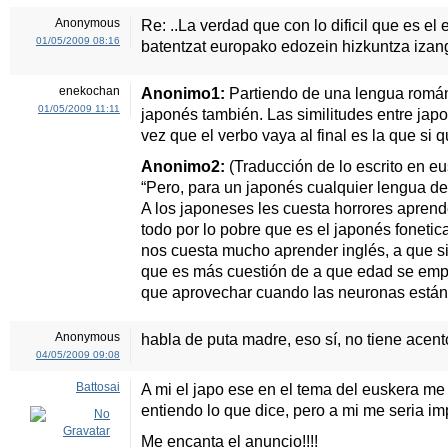
Anonymous
Re: ..La verdad que con lo dificil que es el
01/05/2009 08:16
batentzat europako edozein hizkuntza izan
enekochan
Anonimo1:
Partiendo de una lengua románic
01/05/2009 11:11
japonés también. Las similitudes entre japo
vez que el verbo vaya al final es la que si 
Anonimo2:
(Traducción de lo escrito en e
“Pero, para un japonés cualquier lengua de E
A los japoneses les cuesta horrores aprende
todo por lo pobre que es el japonés foneti
nos cuesta mucho aprender inglés, a que s
que es más cuestión de a que edad se emp
que aprovechar cuando las neuronas están 
Anonymous
habla de puta madre, eso sí, no tiene acento
04/05/2009 09:08
Battosai
A mi el japo ese en el tema del euskera m
entiendo lo que dice, pero a mi me seria imp
Me encanta el anuncio!!!!