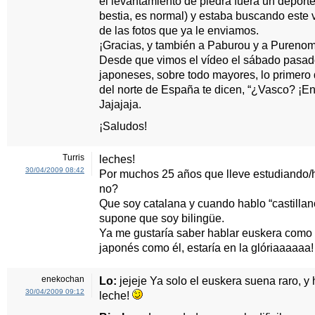
el levantamiento de piedra fuera un deport
bestia, es normal) y estaba buscando este
de las fotos que ya le enviamos.
¡Gracias, y también a Paburou y a Purenom
Desde que vimos el vídeo el sábado pasa
japoneses, sobre todo mayores, lo primero q
del norte de España te dicen, “¿Vasco? ¡En
Jajajaja.
¡Saludos!
Turris
leches!
30/04/2009 08:42
Por muchos 25 años que lleve estudiando/h
no?
Que soy catalana y cuando hablo “castillano
supone que soy bilingüe.
Ya me gustaría saber hablar euskera como 
japonés como él, estaría en la glóriaaaaa
enekochan
Lo:
jejeje Ya solo el euskera suena raro, y
30/04/2009 09:12
leche!