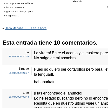
Masahiko...
p
mucho porque ando liado
p
mirando hoteles y
organizando el viaje, pero
no significa...
«
Daito Manabe: LEDs en la boca
Esta entrada tiene 10 comentarios.
Lo
La virgen! Entre el acento y el euskera pa
29/04/2009 20:56
No salgo de mi asombro.
Birubao
Pues no quiero ser cortarollos pero para ll
29/04/2009 21:37
la lenguarll.
bababarkatu
aran
¡Has encontrado el anuncio!
30/04/2009 07:43
Lo he estado buscando pero no lo encontra
Resulta que en nuestro último viaje un am