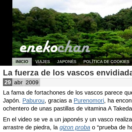
INICIO
VIAJES
JAPONÉS
POLÍTICA DE COOKIES
La fuerza de los vascos envidiad
29
abr
2009
La fama de fortachones de los vascos parece qu
Japón.
Paburou
, gracias a
Purenomori
, ha encon
ochentero de unas pastillas de vitamina A
En el video se ve a un japonés y un vasco realiz
arrastre de piedra, la
gizon proba
o “prueba de h