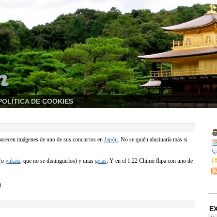
POLÍTICA DE COOKIES
 aparecen imágenes de uno de sus conciertos en
Japón
. No se quién alucinaría más si
(o
yukata
, que no se distinguirlos) y unas
getas
. Y en el 1:22 Chimo flipa con uno de
E