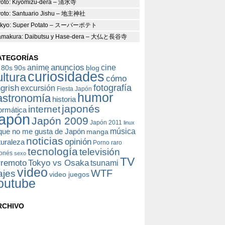
oto: Kiyomizu-dera – 清水寺
oto: Santuario Jishu – 地主神社
okyo: Super Potato – スーパーポテト
amakura: Daibutsu y Hase-dera – 大仏と長谷寺
ATEGORÍAS
anuncios
anime
cine
80s
90s
blog
curiosidades
ultura
cómo
fotografía
grish
excursión
Fiesta Japón
humor
astronomía
historia
japonés
internet
formática
apón
Japón 2009
Japón 2011
linux
música
 que no me gusta de Japón
manga
noticias
opinión
turaleza
Porno raro
tecnología
televisión
onés
sexo
TV
rremoto
Tokyo vs Osaka
tsunami
video
WTF
ajes
video juegos
outube
RCHIVO