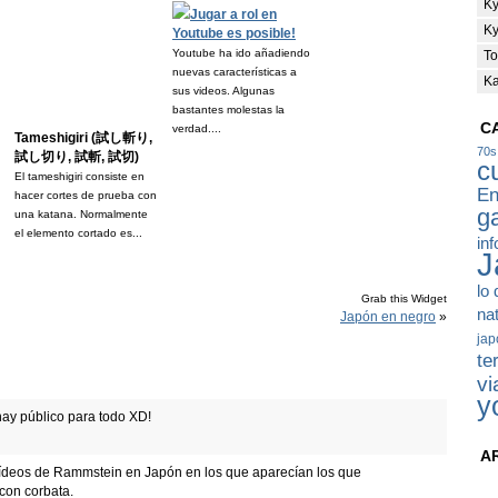
Ky
Jugar a rol en
Ky
Youtube es posible!
Youtube ha ido añadiendo
T
nuevas características a
K
sus videos. Algunas
bastantes molestas la
C
verdad....
Tameshigiri (試し斬り,
70s
試し切り, 試斬, 試切)
c
El tameshigiri consiste en
En
hacer cortes de prueba con
g
una katana. Normalmente
el elemento cortado es...
in
J
lo
Grab this Widget
na
Japón en negro
»
jap
te
vi
y
hay público para todo XD!
A
ídeos de Rammstein en Japón en los que aparecían los que
 con corbata.