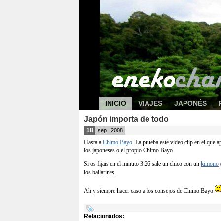
INICIO
VIAJES
JAPONÉS
Japón importa de todo
18
sep
2008
Hasta a
Chimo Bayo
. La prueba este video clip en el que
los japoneses o el propio Chimo Bayo.
Si os fijais en el minuto 3:26 sale un chico con un
kimono
los bailarines.
Ah y siempre hacer caso a los consejos de Chimo Bayo
Relacionados: