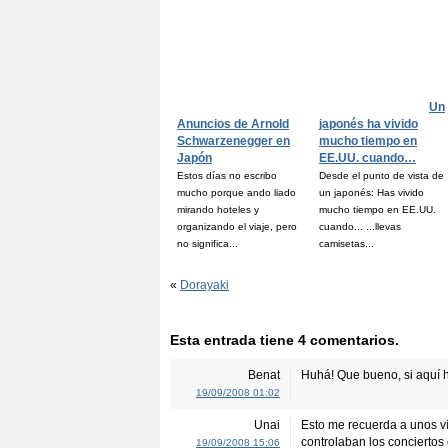
Un
Anuncios de Arnold
japonés ha vivido
Schwarzenegger en
mucho tiempo en
Japón
EE.UU. cuando…
Estos días no escribo
Desde el punto de vista de
mucho porque ando liado
un japonés: Has vivido
mirando hoteles y
mucho tiempo en EE.UU.
organizando el viaje, pero
cuando... ...llevas
no significa...
camisetas...
«
Dorayaki
Esta entrada tiene 4 comentarios.
Benat
Huhá! Que bueno, si aquí 
19/09/2008 01:02
Unai
Esto me recuerda a unos v
controlaban los conciertos
19/09/2008 15:06